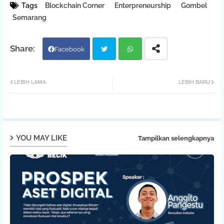
Tags
Blockchain Corner
Enterpreneurship
Gombel
Semarang
Facebook
Twit
Wh
LEBIH LAMA
LEBIH BARU
ter
atsa
pp
YOU MAY LIKE
Tampilkan selengkapnya