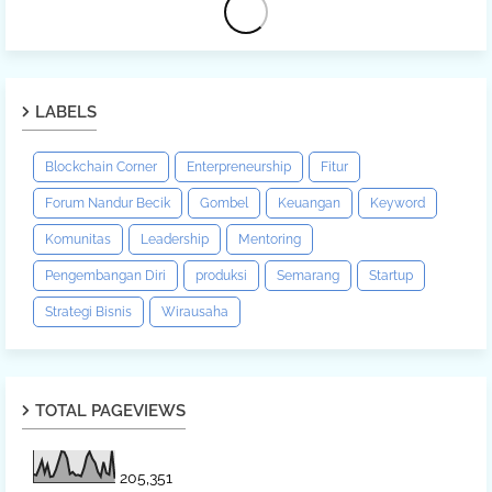
LABELS
Blockchain Corner
Enterpreneurship
Fitur
Forum Nandur Becik
Gombel
Keuangan
Keyword
Komunitas
Leadership
Mentoring
Pengembangan Diri
produksi
Semarang
Startup
Strategi Bisnis
Wirausaha
TOTAL PAGEVIEWS
205,351