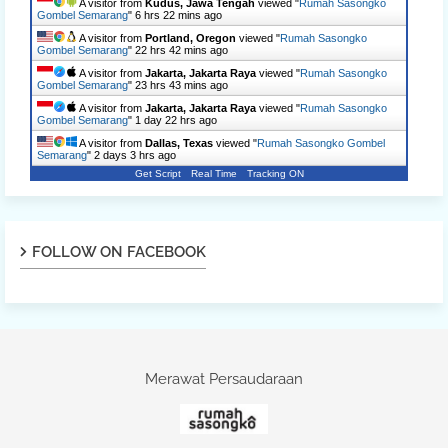
A visitor from
Kudus, Jawa Tengah
viewed "
Rumah Sasongko
Gombel Semarang
"
6 hrs 22 mins ago
A visitor from
Portland, Oregon
viewed "
Rumah Sasongko
Gombel Semarang
"
22 hrs 42 mins ago
A visitor from
Jakarta, Jakarta Raya
viewed "
Rumah Sasongko
Gombel Semarang
"
23 hrs 44 mins ago
A visitor from
Jakarta, Jakarta Raya
viewed "
Rumah Sasongko
Gombel Semarang
"
1 day 22 hrs ago
A visitor from
Dallas, Texas
viewed "
Rumah Sasongko Gombel
Semarang
"
2 days 3 hrs ago
Get Script
Real Time
Tracking ON
FOLLOW ON FACEBOOK
Merawat Persaudaraan