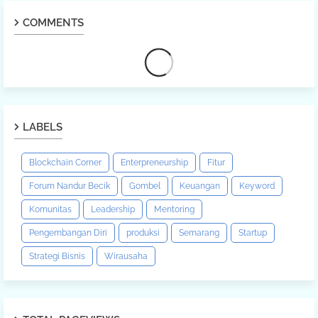
COMMENTS
LABELS
Blockchain Corner
Enterpreneurship
Fitur
Forum Nandur Becik
Gombel
Keuangan
Keyword
Komunitas
Leadership
Mentoring
Pengembangan Diri
produksi
Semarang
Startup
Strategi Bisnis
Wirausaha