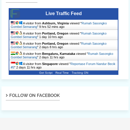
Live Traffic Feed
A visitor from
Ashburn, Virginia
viewed "
Rumah Sasongko
Gombel Semarang
"
9 hrs 52 mins ago
A visitor from
Portland, Oregon
viewed "
Rumah Sasongko
Gombel Semarang
"
1 day 10 hrs ago
A visitor from
Portland, Oregon
viewed "
Rumah Sasongko
Gombel Semarang
"
2 days 8 hrs ago
A visitor from
Bengaluru, Karnataka
viewed "
Rumah Sasongko
Gombel Semarang
"
2 days 11 hrs ago
A visitor from
Singapore
viewed "
Reportase Forum Nandur Becik
#5
"
2 days 11 hrs ago
Get Script
Real Time
Tracking ON
FOLLOW ON FACEBOOK