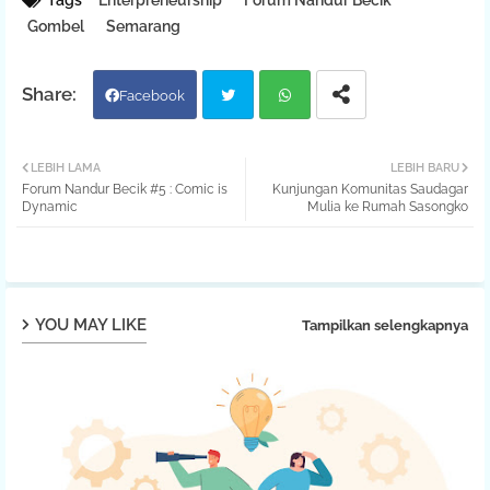
Tags
Enterpreneurship
Forum Nandur Becik
Gombel
Semarang
Facebook
Twit
Wh
LEBIH LAMA
LEBIH BARU
Forum Nandur Becik #5 : Comic is
Kunjungan Komunitas Saudagar
ter
atsa
Dynamic
Mulia ke Rumah Sasongko
pp
YOU MAY LIKE
Tampilkan selengkapnya