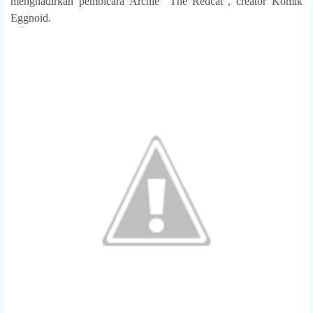
menghadirkan pembicara Archie “The Redcat”, creator Komik
Eggnoid.